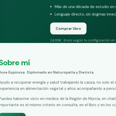
Más de una década de estudio en n
Lenguaje directo, sin dogmas innec
Comprar libro
24,95€ · Envío según tu configuración
Sobre mí
Jose Espinosa · Diplomado en Naturopatía y Dietista
Ayudo a recuperar energía y salud trabajando la causa, no solo el s
experiencia en alimentación vegetal y años acompañando a perso
Puedes haberme visto en medios de la Región de Murcia, en charla
importante es el mismo criterio en consulta, en el libro y en los c