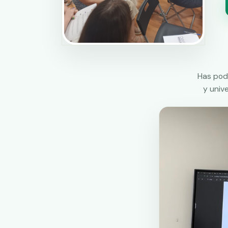
Has podi
y univ