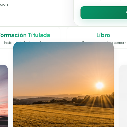
ación
Formación Titulada
Libro
Instituto de Nutrinoción
«Desaprendiendo a comer»