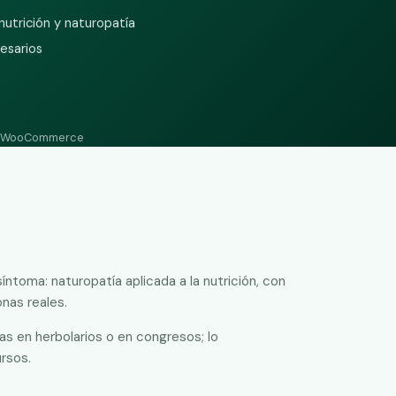
utrición y naturopatía
esarios
 en WooCommerce
íntoma: naturopatía aplicada a la nutrición, con
nas reales.
s en herbolarios o en congresos; lo
ursos.