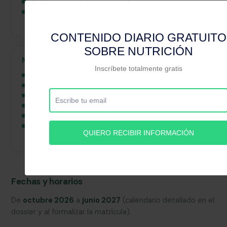
Perfil web con todo el contenido
Seguimiento por correo para dudas o resumen de
clases
Modalidad online
2 clases online en directo para resolución de dudas
Campus virtual con clases grabadas
PDF de cada módulo
Material complementario según el módulo
Perfil web con todo el contenido
Seguimiento por correo para dudas o resumen de
clases
Fechas y horarios
De
octubre 2026
a
junio 2027
(calendario detallado en el
dossier y al formalizar la matrícula).