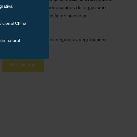
ya que se adapta a las necesidades del organismo,
rtisol segregado en función de nuestras
luten, lácteos y apto para veganos y vegetarianos.
Haz clic aquí