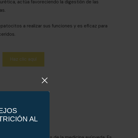
urética, actúa favoreciendo la digestión de las
as.
epatocitos a realizar sus funciones y es eficaz para
ceridos.
Haz clic aquí
ORGÁNICA
hierbas más importantes de la medicina ayúrveda. Es