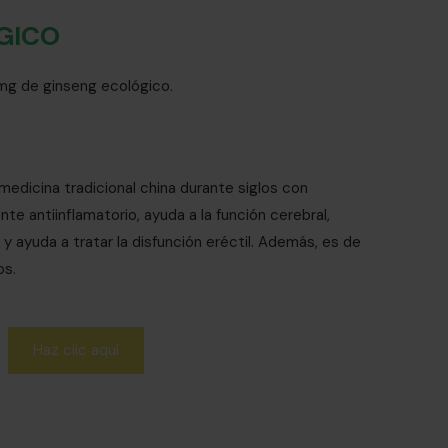
GICO
g de ginseng ecológico.
a medicina tradicional china durante siglos con
te antiinflamatorio, ayuda a la función cerebral,
y ayuda a tratar la disfunción eréctil. Además, es de
os.
Haz clic aquí