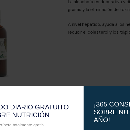
La alcachofa es depurativa y di
grasas y la eliminación de toxin
A nivel hepático, ayuda a los h
reducir el colesterol y los trigli
ASHWAGANDHA 
La ashwagandha es una de las 