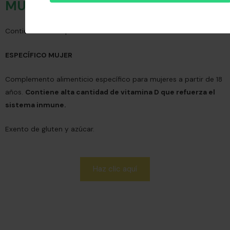
MULTIVITAMÍNICO MUJER
Contiene 90 comprimidos.
ESPECÍFICO MUJER
Complemento alimenticio específico para mujeres a partir de 18
años.
Contiene alta cantidad de vitamina D que refuerza el
sistema inmune.
Exento de gluten y azúcar.
Haz clic aquí