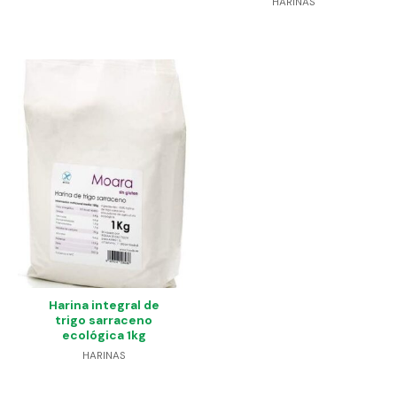
HARINAS
Harina integral de
trigo sarraceno
ecológica 1kg
HARINAS