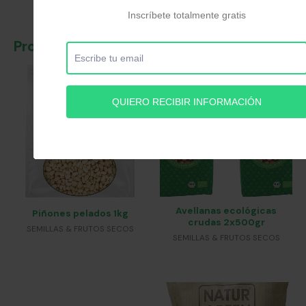
Productos relacionados
Avellanas ecológicas
Piñones pelados 1kg
crudas 2x500gr
SEMILLAS & FRUTOS SECOS
SEMILLAS & FRUTOS SECOS