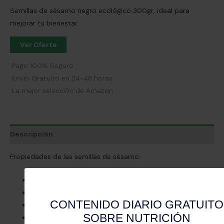
Semillas de sésamo negro ecológico 300gr, ideal para
mejorar tu bienestar.
Ver Oferta
Pago 100% Seguro
Envío Gratuito en 24-48 horas
La mejor selección de Amazon
Descripción
Propiedades de las semillas de sésamo:
Fuente de
grasas saturadas saludables
Fuente de energía
sin hidratos de carbono
Propiedades fungicidas
Prensado en frío