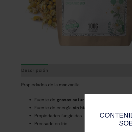
Descripción
Propiedades de la manzanilla:
Fuente de
grasas saturadas saludables
Fuente de energía
sin hidratos de carbono
Propiedades fungicidas
Prensado en frío