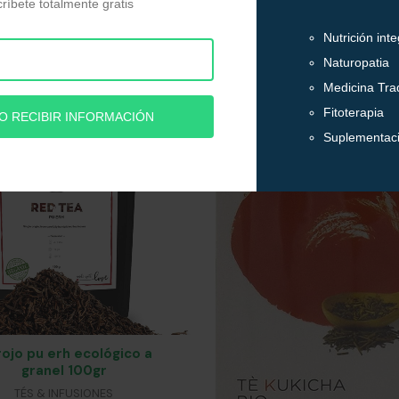
rojo pu erh ecológico a
granel 100gr
TÉS & INFUSIONES