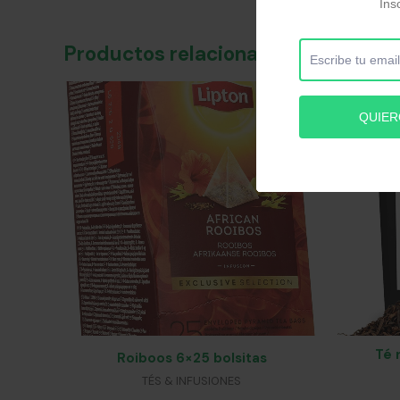
Productos relacionados
Té 
Roiboos 6×25 bolsitas
TÉS & INFUSIONES