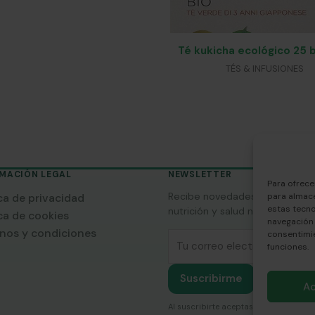
Té kukicha ecológico 25 b
TÉS & INFUSIONES
MACIÓN LEGAL
NEWSLETTER
Para ofrece
Recibe novedades sobre curso
para almace
ica de privacidad
estas tecn
nutrición y salud natural.
ica de cookies
navegación o
nos y condiciones
consentimie
Correo electrónico
funciones.
Suscribirme
A
Al suscribirte aceptas la
política de